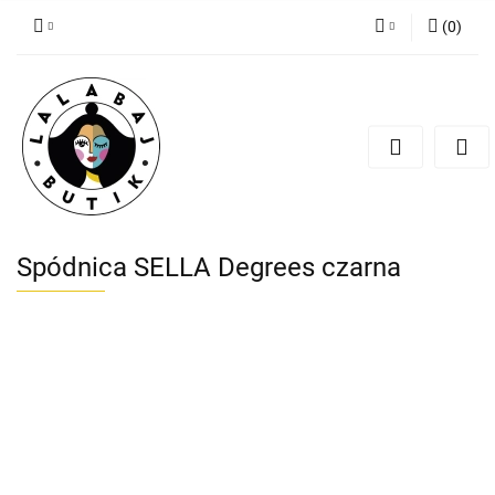
(
0
)
Zaloguj się
Zarejestruj się
Dodaj zgłoszenie
Zgody cookies
Spódnica SELLA Degrees czarna