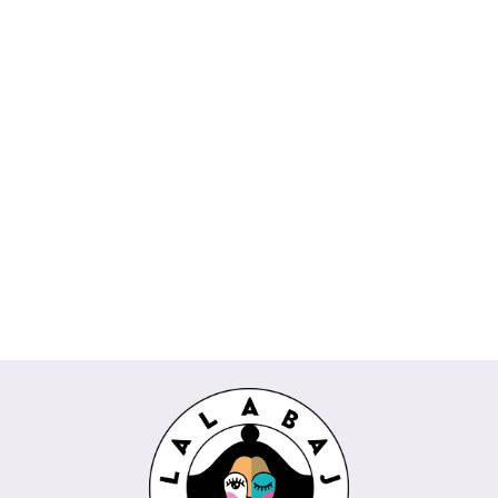
Spódnica
Koszula
AMIRA
Bluzka
Bluzka POPI
DAKOTA
Spodnie
biała
CESARIA
Wendy
Wiya
229.00
kuloty REMI
189.00
Rivabella
Trendy
beżowy
225.00
289.00
Wendy
niebieski
koralowy
435.00
Trendy milki