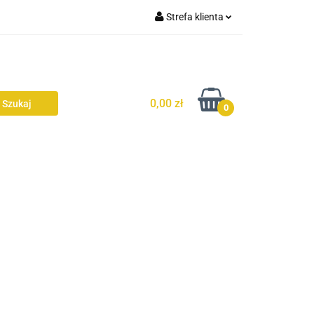
Strefa klienta
Zaloguj się
AŻ
Zarejestruj się
Dodaj zgłoszenie
0,00 zł
0
Zgody cookies