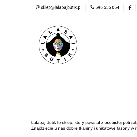
sklep@lalabajbutik.pl
696 555 054
NOWOŚ
NOWOŚCI
ODZIEŻ
DODATKI
P
Lalabaj Butik to sklep, który powstał z osobistej potr
Znajdziecie u nas dobre tkaniny i unikatowe fasony w 