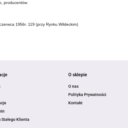
k, producentów.
8 czerwca 1956r. 119 (przy Rynku Wildeckim)
acje
O sklepie
a
O nas
Polityka Prywatności
cje
Kontakt
min
 Stałego Klienta