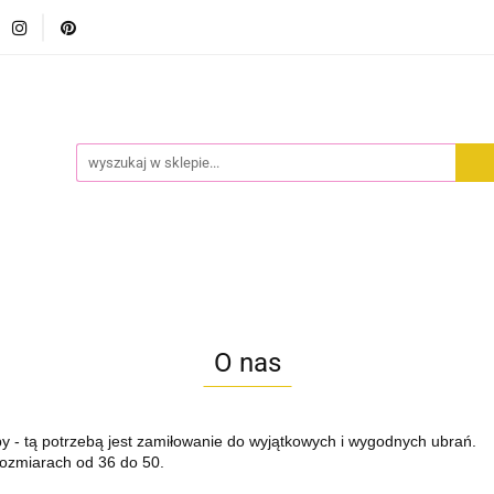
CI
ODZIEŻ
DODATKI
PREMIUM
WYPRZED
REMIUM
WYPRZEDAŻ
O nas
zeby - tą potrzebą jest zamiłowanie do wyjątkowych i wygodnych ubrań.
rozmiarach od 36 do 50.