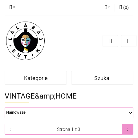
(
0
)
Zaloguj się
Zarejestruj się
Dodaj zgłoszenie
Zgody cookies
Kategorie
Szukaj
VINTAGE&amp;HOME