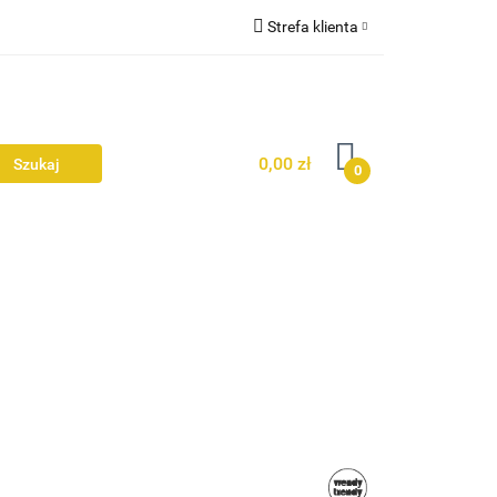
Strefa klienta
Zaloguj się
Ż
Zarejestruj się
Dodaj zgłoszenie
0,00 zł
0
Zgody cookies