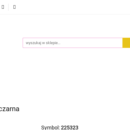
CI
ODZIEŻ
DODATKI
PREMIUM
WYPRZEDA
EMIUM
WYPRZEDAŻ
czarna
Symbol:
225323