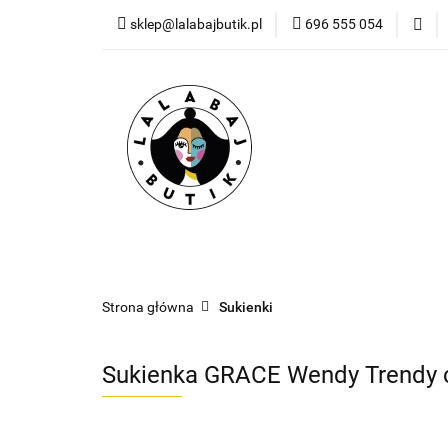
sklep@lalabajbutik.pl
696 555 054
NOWOŚ
NOWOŚCI
ODZIEŻ
DODATKI
PR
Strona główna
Sukienki
Sukienka GRACE Wendy Trendy 