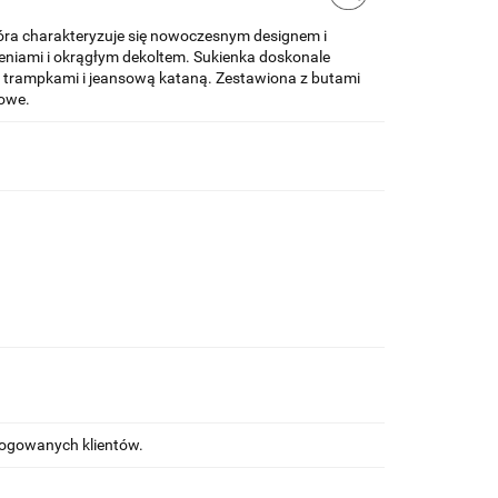
óra charakteryzuje się nowoczesnym designem i
szeniami i okrągłym dekoltem. Sukienka doskonale
i z trampkami i jeansową kataną. Zestawiona z butami
iowe.
alogowanych klientów.