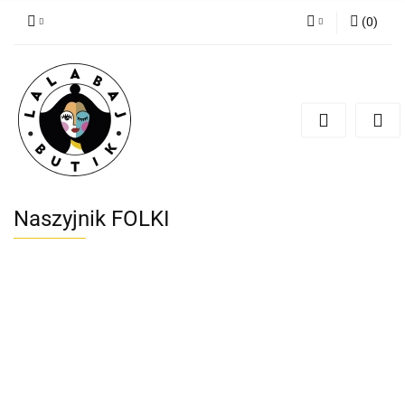
(
0
)
Zaloguj się
Zarejestruj się
Dodaj zgłoszenie
Zgody cookies
Naszyjnik FOLKI