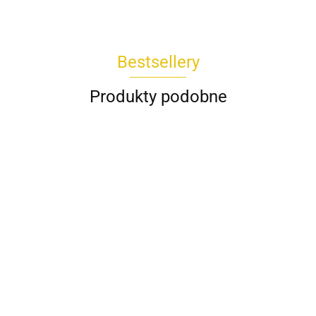
Bestsellery
Produkty podobne
Spódnica
Koszula
AMIRA
Bluzka
Bluzka POPI
DAKOTA
Spodnie
biała
CESARIA
Wendy
Wiya
229.00
kuloty REMI
189.00
Rivabella
Trendy
beżowy
225.00
289.00
Wendy
niebieski
koralowy
435.00
Trendy milki