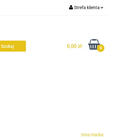
Strefa klienta
Zaloguj się
AŻ
Zarejestruj się
Dodaj zgłoszenie
0,00 zł
0
Zgody cookies
Inna marka