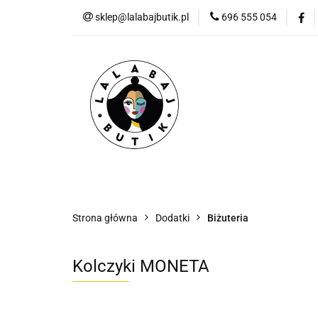
sklep@lalabajbutik.pl
696 555 054
NOWOŚ
NOWOŚCI
ODZIEŻ
DODATKI
P
Strona główna
Dodatki
Biżuteria
Kolczyki MONETA