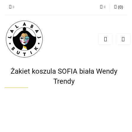
(
0
)
Zaloguj się
Zarejestruj się
Dodaj zgłoszenie
Zgody cookies
Żakiet koszula SOFIA biała Wendy
Trendy