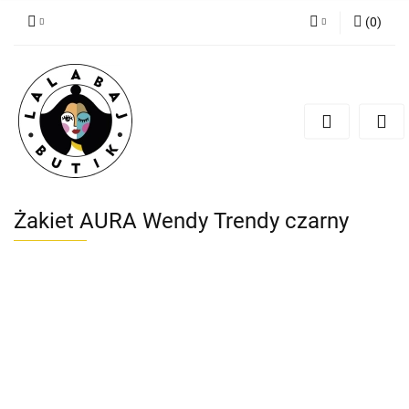
(
0
)
Zaloguj się
Zarejestruj się
Dodaj zgłoszenie
Zgody cookies
Żakiet AURA Wendy Trendy czarny