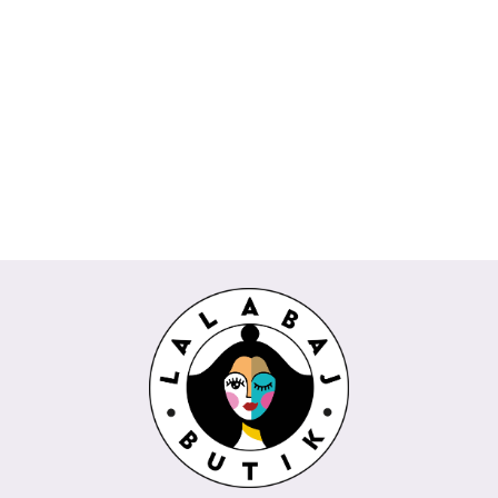
Koszula
Komplet
Spódnica
Bluzka
Bluzka
DAKOTA
Spodnie
TOKIO
AMIRA
CESARIA
POPI
Wiya
kuloty
Rivabella
biała
Rivabella
189.00
Wendy
745.00
229.00
beżowy
225.00
REMI
289.00
biały
niebieski
Trendy
435.00
Wendy
koralowy
Trendy
milki