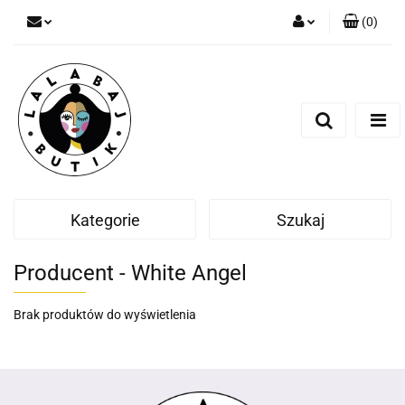
(
0
)
Zaloguj się
Zarejestruj się
Dodaj zgłoszenie
Zgody cookies
Kategorie
Szukaj
Producent - White Angel
Brak produktów do wyświetlenia