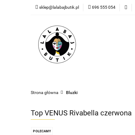
sklep@lalabajbutik.pl
696 555 054
NOWOŚ
NOWOŚCI
ODZIEŻ
DODATKI
PR
Strona główna
Bluzki
Top VENUS Rivabella czerwona
POLECAMY