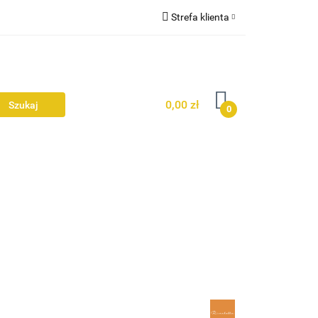
Strefa klienta
Zaloguj się
Ż
Zarejestruj się
Dodaj zgłoszenie
0,00 zł
0
Zgody cookies