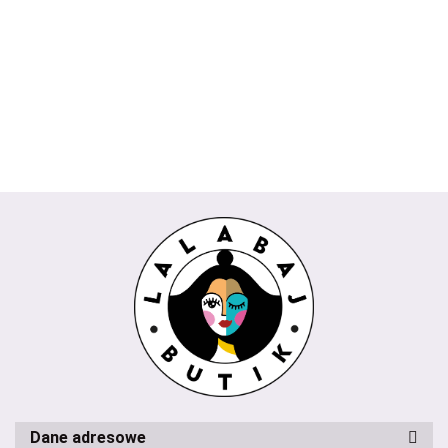
Spodnie
TOKIO
AMIRA
CESARIA
POPI
Wiya
kuloty
Rivabella
biała
Rivabella
189.00
Wendy
745.00
229.00
beżowy
225.00
REMI
289.00
biały
niebieski
Trendy
435.00
Wendy
koralowy
Trendy
milki
Dane adresowe