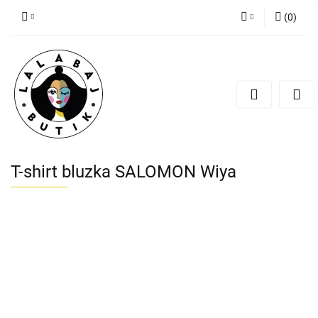
(
0
)
Zaloguj się
Zarejestruj się
Dodaj zgłoszenie
Zgody cookies
T-shirt bluzka SALOMON Wiya