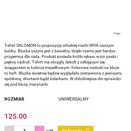
T-shirt SALOMON to propozycja włoskiej marki WIYA naszym
butiku. Bluzka uszyta jest z bawełny, dzięki czemu jest bardzo
przyjemna dla ciała. Produkt posiada krótki rękaw, wzór paski i
piękny nadruk. T-shirt ma okrągły dekolt z odbijącym się
ściągaczem w kolorze masełkowym. Kolorowe nadruki na bluze
to haft. Bluzka świetnie będzie wyglądała zestawiona z jeansami,
spódnicą, shortami bądź kolarkami. W chłodniejsze dni sprawdzi
się pod bluzy, marynarki.
ROZMIAR
UNIWERSALNY
125.00
szt.
Do koszyka