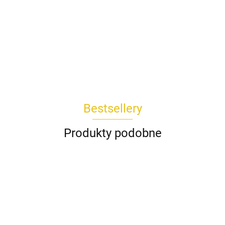
Bestsellery
Produkty podobne
Koszula
Komplet
Spódnica
Bluzka
Bluzka
DAKOTA