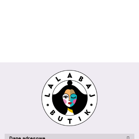
Bluzka
DAKOTA
Spodnie
TOKIO
AMIRA
CESARIA
POPI
Wiya
kuloty
Rivabella
biała
Rivabella
189.00
Wendy
745.00
229.00
beżowy
225.00
REMI
289.00
biały
niebieski
Trendy
435.00
Wendy
koralowy
Trendy
milki
Dane adresowe