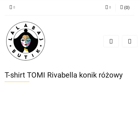
(
0
)
Zaloguj się
Zarejestruj się
Dodaj zgłoszenie
Zgody cookies
T-shirt TOMI Rivabella konik różowy