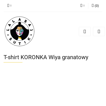
(
0
)
Zaloguj się
Zarejestruj się
Dodaj zgłoszenie
Zgody cookies
T-shirt KORONKA Wiya granatowy