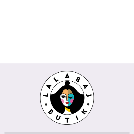
Komplet
Spódnica
Bluzka
Bluzka
DAKOTA
Spodnie
TOKIO
AMIRA
CESARIA
POPI
Wiya
kuloty
Rivabella
biała
Rivabella
189.00
Wendy
745.00
229.00
beżowy
225.00
REMI
289.00
biały
niebieski
Trendy
435.00
Wendy
koralowy
Trendy
milki