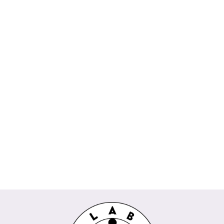
Spódnica
AMIRA
Koszula
biała
229.00
DAKOTA
Bluzka POPI
Spodnie kuloty
160.30
Wiya beżowy
Wendy Trendy
189.00
REMI Wendy
koralowy
132.30
289.00
Trendy milki
435.00
202.30