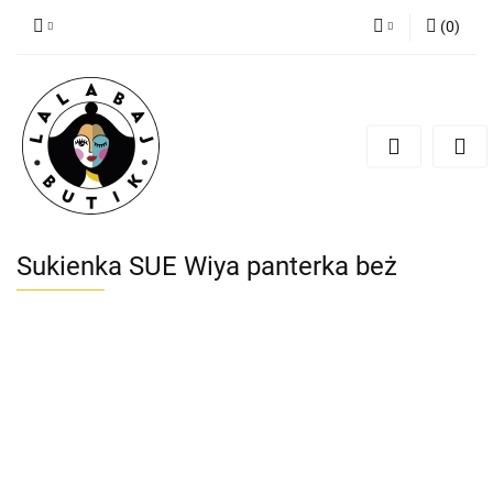
(
0
)
Zaloguj się
Zarejestruj się
Dodaj zgłoszenie
Zgody cookies
Sukienka SUE Wiya panterka beż