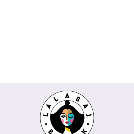
Koszula
Komplet
Spódnica
Bluzka
Bluzka
DAKOTA
Spodnie
TOKIO
AMIRA
CESARIA
POPI
Wiya
kuloty
Rivabella
biała
Rivabella
189.00
Wendy
745.00
229.00
beżowy
225.00
REMI
289.00
biały
niebieski
Trendy
435.00
Wendy
koralowy
Trendy
milki