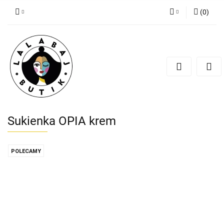
(
0
)
Zaloguj się
Zarejestruj się
Dodaj zgłoszenie
Zgody cookies
Sukienka OPIA krem
POLECAMY