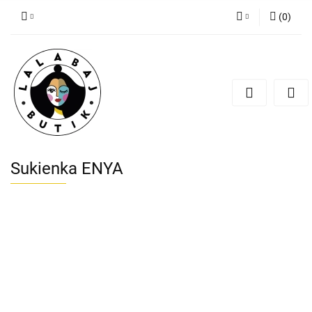
(
0
)
Zaloguj się
Zarejestruj się
Dodaj zgłoszenie
Zgody cookies
Sukienka ENYA