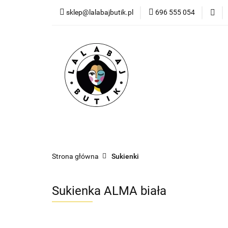
sklep@lalabajbutik.pl
696 555 054
NOWOŚ
NOWOŚCI
ODZIEŻ
DODATKI
PR
Strona główna
Sukienki
Sukienka ALMA biała