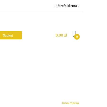
Strefa klienta
Zaloguj się
Ż
Zarejestruj się
Dodaj zgłoszenie
0,00 zł
0
Zgody cookies
Inna marka