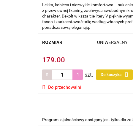
Lekka, kobieca i niezwykle komfortowa – sukienk
z przewiewnej tkaniny, zachwyca swobodnym krojem
charakter. Dekolt w kształcie litery V pięknie w
fason i zaakcentować talię według własnych prefe
ponadczasową elegancją.
ROZMIAR
UNIWERSALNY
179.00
szt.
Do koszyka
Do przechowalni
Program lojalnościowy dostępny jest tylko dla z