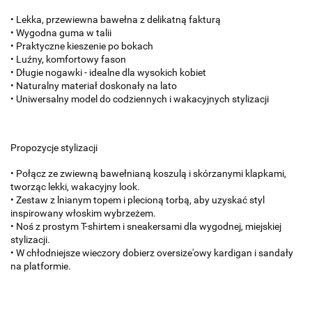
• Lekka, przewiewna bawełna z delikatną fakturą
• Wygodna guma w talii
• Praktyczne kieszenie po bokach
• Luźny, komfortowy fason
• Długie nogawki - idealne dla wysokich kobiet
• Naturalny materiał doskonały na lato
• Uniwersalny model do codziennych i wakacyjnych stylizacji
Propozycje stylizacji
• Połącz ze zwiewną bawełnianą koszulą i skórzanymi klapkami,
tworząc lekki, wakacyjny look.
• Zestaw z lnianym topem i plecioną torbą, aby uzyskać styl
inspirowany włoskim wybrzeżem.
• Noś z prostym T-shirtem i sneakersami dla wygodnej, miejskiej
stylizacji.
• W chłodniejsze wieczory dobierz oversize'owy kardigan i sandały
na platformie.