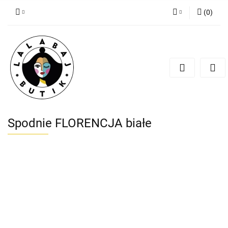
(
0
)
Zaloguj się
Zarejestruj się
Dodaj zgłoszenie
Zgody cookies
Spodnie FLORENCJA białe