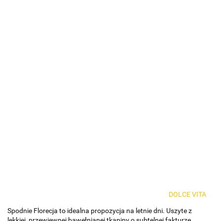
DOLCE VITA
Spodnie Florecja to idealna propozycja na letnie dni. Uszyte z
lekkiej, przewiewnej bawełnianej tkaniny o subtelnej fakturze,