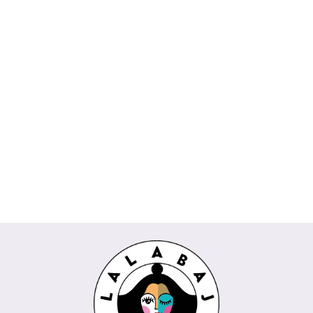
Koszula
Komplet
Spódnica
Bluzka
Bluzka
DAKOTA
Spodnie
TOKIO
AMIRA
CESARIA
POPI
Wiya
kuloty
Rivabella
biała
Rivabella
189.00
Wendy
745.00
229.00
beżowy
225.00
REMI
289.00
biały
niebieski
Trendy
435.00
Wendy
koralowy
Trendy
milki