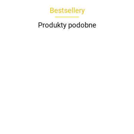
Bestsellery
Produkty podobne
Koszula
Komplet
Spódnica
Bluzka
Bluzka
DAKOTA
Spodnie
TOKIO
AMIRA
CESARIA
POPI
Wiya
kuloty
Rivabella
biała
Rivabella
189.00
Wendy
745.00
229.00
beżowy
225.00
REMI
289.00
biały
niebieski
Trendy
435.00
Wendy
koralowy
Trendy
milki