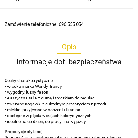
Zamówienie telefoniczne: 696 555 054
Opis
Informacje dot. bezpieczeństwa
Cechy charakterystyczne
• włoska marka Wendy Trendy
• wygodny, luźny fason
• elastyczna talia z gumą i troczkiem do regulacji
• zwężane nogawki z subtelnym przeszyciem z przodu
• miękka, przyjemna w noszeniu tkanina
• dostępne w pięciu wersjach kolorystycznych
• idealne na co dzień, do pracy i na wyjazdy
Propozycje stylizacji
Spodnie Azota świetnie wyglądają z prostym t-shirtem, lnianą