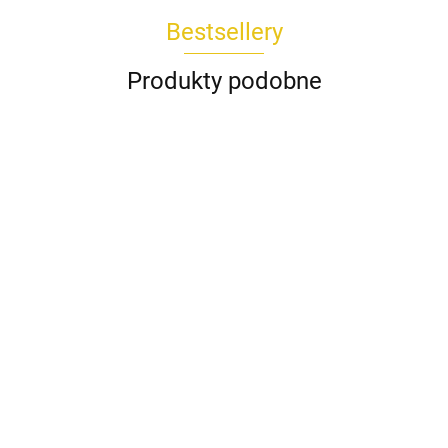
Bestsellery
Produkty podobne
Koszula
Komplet
Spódnica
Bluzka
Bluzka
DAKOTA
Spodnie
TOKIO
AMIRA
CESARIA
POPI
Wiya
kuloty
Rivabella
biała
Rivabella
189.00
Wendy
745.00
229.00
beżowy
225.00
REMI
289.00
biały
niebieski
Trendy
435.00
Wendy
koralowy
Trendy
milki