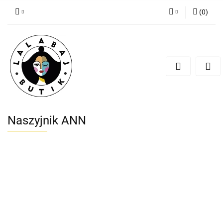
(
0
)
Zaloguj się
Zarejestruj się
Dodaj zgłoszenie
Zgody cookies
Naszyjnik ANN