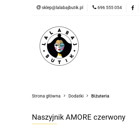
sklep@lalabajbutik.pl
696 555 054
NOWOŚ
NOWOŚCI
ODZIEŻ
DODATKI
P
Strona główna
Dodatki
Biżuteria
Naszyjnik AMORE czerwony