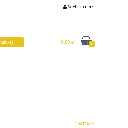
Strefa klienta
Zaloguj się
AŻ
Zarejestruj się
Dodaj zgłoszenie
0,00 zł
0
Zgody cookies
Inna marka