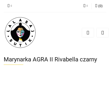
(
0
)
Zaloguj się
Zarejestruj się
Dodaj zgłoszenie
Zgody cookies
Marynarka AGRA II Rivabella czarny