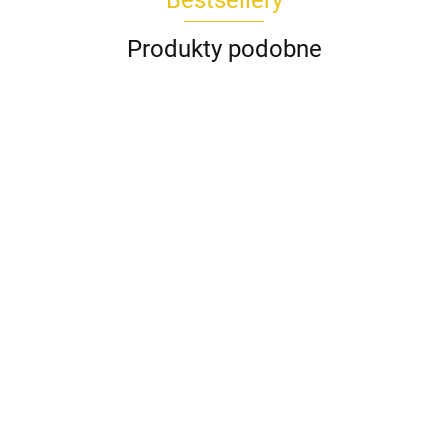
Bestsellery
Produkty podobne
Spódnica
AMIRA
Koszula
biała
229.00
DAKOTA
Bluzka POPI
Spodnie kuloty
160.30
Wiya beżowy
Wendy Trendy
189.00
REMI Wendy
koralowy
132.30
289.00
Trendy milki
435.00
202.30