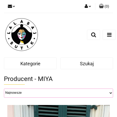
(
0
)
Zaloguj się
Zarejestruj się
Dodaj zgłoszenie
Zgody cookies
Kategorie
Szukaj
Producent - MIYA