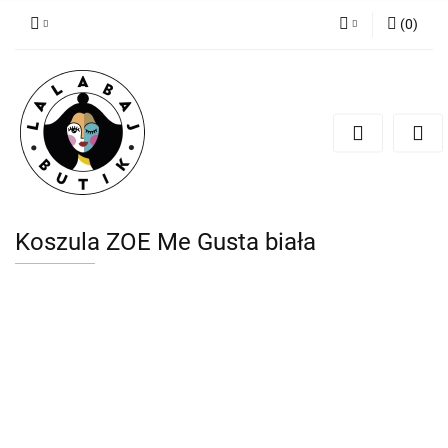
(
0
)
Zaloguj się
Zarejestruj się
Dodaj zgłoszenie
Zgody cookies
Koszula ZOE Me Gusta biała