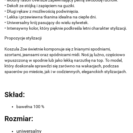
• Modny fason oversize zapewniający pełną swobodę ruchów.
• Dekolt ze stójką i zapięciem na guziki.
• Długi rękaw z możliwością podwinięcia.
• Lekka i przewiewna tkanina idealna na ciepłe dni.
• Uniwersalny krój pasujący do wielu sylwetek.
• Intensywny kolor, który pięknie podkreśla letni charakter stylizacji.
Propozycje stylizacji
Koszula
Zoe
świetnie komponuje się z lnianymi spodniami,
szortami, jeansami oraz spódnicami midi. Noś ją luźno, częściowo
wpuszczoną w spodnie lub jako lekką narzutkę na top. To model,
który doskonale sprawdzi się zarówno na wakacjach, podczas
spacerów po mieście, jak i w codziennych, eleganckich stylizacjach.
Skład:
bawełna 100 %
Rozmiar:
uniwersalny