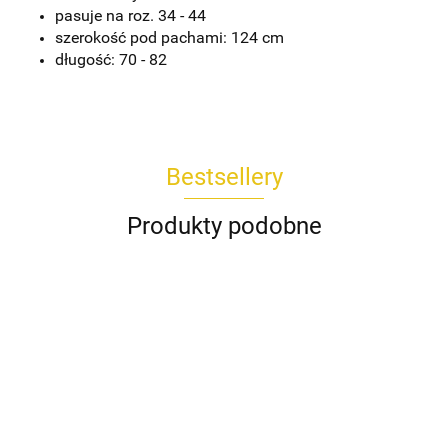
pasuje na roz. 34 - 44
szerokość pod pachami: 124 cm
długość: 70 - 82
Bestsellery
Produkty podobne
Koszula
Komplet
Spódnica
Bluzka
Bluzka
DAKOTA
Spodnie
TOKIO
AMIRA
CESARIA
POPI
Wiya
kuloty
Rivabella
biała
Rivabella
189.00
Wendy
745.00
229.00