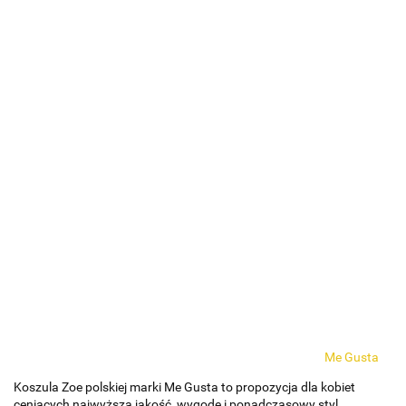
Me Gusta
Koszula Zoe polskiej marki Me Gusta to propozycja dla kobiet
ceniących najwyższą jakość, wygodę i ponadczasowy styl.