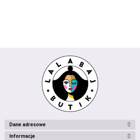
beżowy
225.00
REMI
289.00
biały
niebieski
Trendy
435.00
Wendy
koralowy
Trendy
milki
Dane adresowe
Informacje