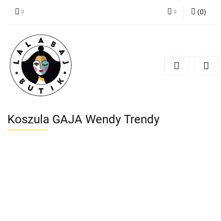
(
0
)
Zaloguj się
Zarejestruj się
Dodaj zgłoszenie
Zgody cookies
Koszula GAJA Wendy Trendy