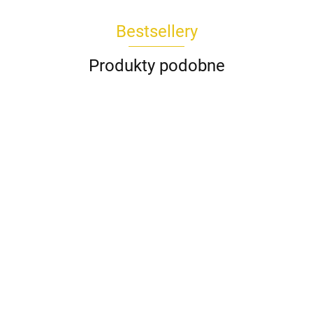
Bestsellery
Produkty podobne
Koszula
Komplet
Spódnica
Bluzka
Bluzka
DAKOTA
Spodnie
TOKIO
AMIRA
CESARIA
POPI
Wiya
kuloty
Rivabella
biała
Rivabella
189.00
Wendy
745.00
229.00
beżowy
225.00
REMI
289.00
biały
niebieski
Trendy
435.00
Wendy
koralowy
Trendy
milki