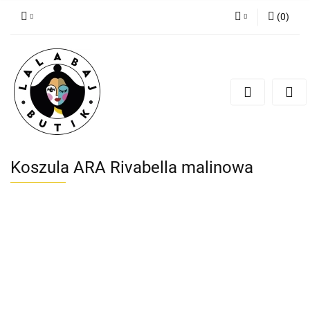
(
0
)
Zaloguj się
Zarejestruj się
Dodaj zgłoszenie
Zgody cookies
Koszula ARA Rivabella malinowa