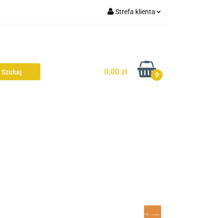
Strefa klienta
Zaloguj się
AŻ
Zarejestruj się
Dodaj zgłoszenie
0,00 zł
0
Zgody cookies