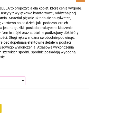
ELLA to propozycja dla kobiet, które cenią wygodę,
ł uszyty z wyjątkowo komfortowej, oddychającej
mia. Materiał pięknie układa się na sylwetce,
zarówno na co dzień, jak i podczas letnich
jest na guziki i posiada praktyczne kieszenie.
rmie stójki oraz subtelnie podkrojony dół, który
kkości. Długi rękaw można swobodnie podwinąć,
 Całość dopełniają efektowne detale w postaci
ksusowego wykończenia. Atłasowe wykończenia
ach szerokich spodni. Spodnie posiadają wygodną
się