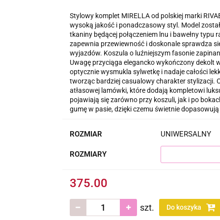
Stylowy komplet MIRELLA od polskiej marki RIVAB
wysoką jakość i ponadczasowy styl. Model zosta
tkaniny będącej połączeniem lnu i bawełny typu ra
zapewnia przewiewność i doskonale sprawdza się 
wyjazdów. Koszula o luźniejszym fasonie zapinana 
Uwagę przyciąga elegancko wykończony dekolt w fo
optycznie wysmukla sylwetkę i nadaje całości le
tworząc bardziej casualowy charakter stylizacji.
atłasowej lamówki, które dodają kompletowi lu
pojawiają się zarówno przy koszuli, jak i po bok
gumę w pasie, dzięki czemu świetnie dopasowują 
ROZMIAR
UNIWERSALNY
ROZMIARY
375.00
szt.
Do koszyka