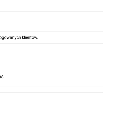
alogowanych klientów.
ość