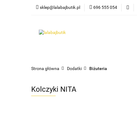
sklep@lalabajbutik.pl
696 555 054
NOWOŚ
NOWOŚCI
ODZIEŻ
DODATKI
PR
Strona główna
Dodatki
Biżuteria
Kolczyki NITA