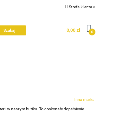
Strefa klienta
Ż
Zaloguj się
0,00 zł
Zarejestruj się
0
Dodaj zgłoszenie
Zgody cookies
Inna marka
uterii w naszym butiku. To doskonałe dopełnienie