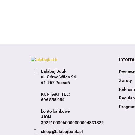
Inform
Lalabaj Butik
Dostaw
ul. Górna Wilda 94
Zwroty
61-567 Poznań
Reklama
KONTAKT TEL:
Regula
696 555 054
Program
konto bankowe
AION
39291000060000000004831829
sklep@lalabajbutik.pl