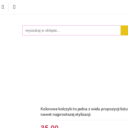
CI
ODZIEŻ
DODATKI
PREMIUM
WYPRZEDA
EMIUM
WYPRZEDAŻ
Kolorowe kolczyki to jedna z wielu propozycji biż
nawet najprostszej stylizacji.