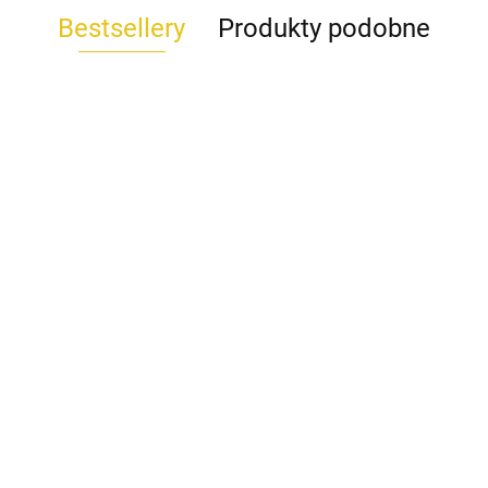
Bestsellery
Produkty podobne
Koszula DAKOTA Wiya
beżowy
la
Bluzka POPI Wendy Trendy
189.00
koralowy
Sp
Tr
289.00