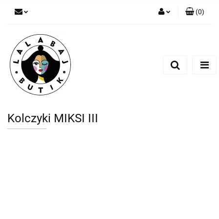
(
0
)
Zaloguj się
Zarejestruj się
Dodaj zgłoszenie
Zgody cookies
Kolczyki MIKSI III