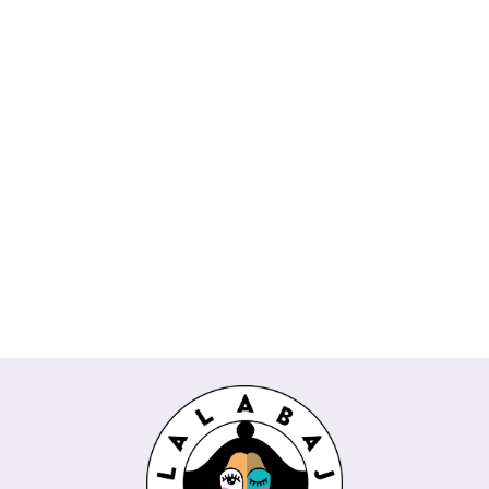
Spódnica
AMIRA
Koszula
biała
Bluzka
229.00
DAKOTA Wiya
Spodnie kuloty
CESARIA
160.30
beżowy
189.00
REMI Wendy
Rivabella
225.00
132.30
Trendy milki
niebieski
304.50