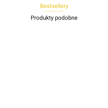
Bestsellery
Produkty podobne
Spódnica
Koszula
AMIRA
Bluzka
Bluzka POPI
DAKOTA
Spodnie
biała
CESARIA
Wendy
Wiya
229.00
kuloty REMI
189.00
Rivabella
Trendy
beżowy
225.00
289.00
Wendy
niebieski
koralowy
435.00
Trendy milki