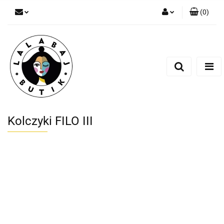
(
0
)
Zaloguj się
Zarejestruj się
Dodaj zgłoszenie
Zgody cookies
Kolczyki FILO III