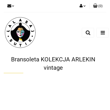
(
0
)
Zaloguj się
Zarejestruj się
Dodaj zgłoszenie
Zgody cookies
Bransoleta KOLEKCJA ARLEKIN
vintage