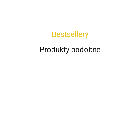
Bestsellery
Produkty podobne
Koszula
Komplet
Spódnica
Bluzka
Bluzka
DAKOTA
Spodnie
TOKIO
AMIRA
CESARIA
POPI
Wiya
kuloty
Rivabella
biała
Rivabella
189.00
Wendy
745.00
229.00
beżowy
225.00
REMI
289.00
biały
niebieski
Trendy
435.00
Wendy
koralowy
Trendy