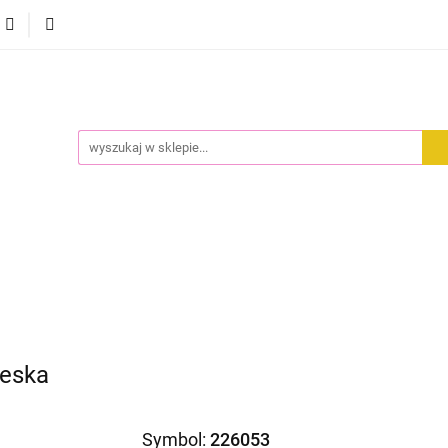
CI
ODZIEŻ
DODATKI
PREMIUM
WYPRZEDA
EMIUM
WYPRZEDAŻ
ieska
Symbol:
226053