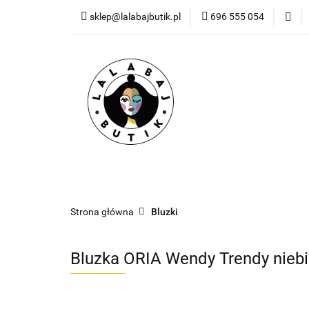
sklep@lalabajbutik.pl
696 555 054
NOWOŚ
NOWOŚCI
ODZIEŻ
DODATKI
PR
Strona główna
Bluzki
Bluzka ORIA Wendy Trendy nieb