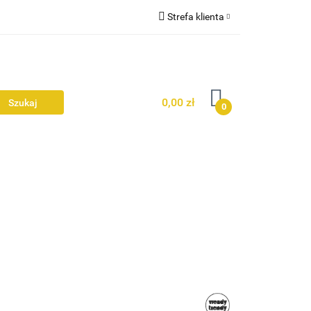
Strefa klienta
Zaloguj się
Ż
Zarejestruj się
Dodaj zgłoszenie
0,00 zł
0
Zgody cookies