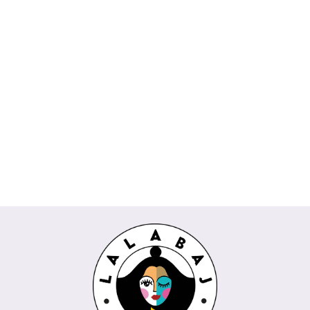
Koszula
Komplet
Spódnica
Bluzka
Bluzka
DAKOTA
Spodnie
TOKIO
AMIRA
CESARIA
POPI
Wiya
kuloty
Rivabella
biała
Rivabella
189.00
Wendy
745.00
229.00
beżowy
225.00
REMI
289.00
biały
niebieski
Trendy
435.00
Wendy
koralowy
Trendy
milki