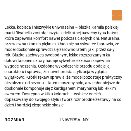
Lekka, kobieca i niezwykle uniwersalna – bluzka Kamila polskiej
marki Rivabella została uszyta z delikatnej bawełny typu batyst,
która zapewnia komfort nawet podczas ciepłych dni. Naturalna,
przewiewna tkanina pięknie układa się na sylwetce i sprawia, że
model doskonale sprawdzi się zarówno latem, jak i przez cały
rok. Bluzka zachwyca swobodnym, lekko rozszerzanym ku
dołowi fasonem, który nadaje sylwetce lekkości i zapewnia
wygodę noszenia. Ozdobne wykończenie przodu dodaje jej
charakteru i sprawia, że nawet prosta stylizacja wygląda
wyjątkowo. Krótki rękaw sprawia, że model pozostaje praktyczny
niezależnie od sezonu – latem noszony solo, a w chłodniejsze dni
doskonale komponuje się z kardiganem, marynarką lub lekkim
swetrem. Dostępna w kilku kolorach – wybierz odcień
dopasowany do swojego stylu i twórz różnorodne zestawy na co
dzień i bardziej eleganckie okazje.
ROZMIAR
UNIWERSALNY