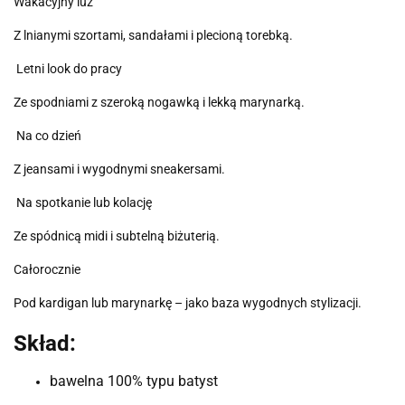
Wakacyjny luz
Z lnianymi szortami, sandałami i plecioną torebką.
Letni look do pracy
Ze spodniami z szeroką nogawką i lekką marynarką.
Na co dzień
Z jeansami i wygodnymi sneakersami.
Na spotkanie lub kolację
Ze spódnicą midi i subtelną biżuterią.
Całorocznie
Pod kardigan lub marynarkę – jako baza wygodnych stylizacji.
Skład:
bawelna 100% typu batyst