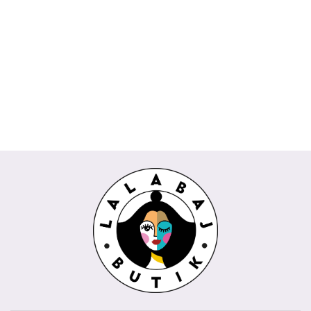
Koszula
Komplet
Spódnica
Bluzka
Bluzka
DAKOTA
Spodnie
TOKIO
AMIRA
CESARIA
POPI
Wiya
kuloty
Rivabella
biała
Rivabella
189.00
Wendy
745.00
229.00
beżowy
225.00
REMI
289.00
biały
niebieski
Trendy
435.00
Wendy
koralowy
Trendy
milki