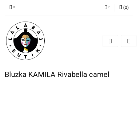
(
0
)
Zaloguj się
Zarejestruj się
Dodaj zgłoszenie
Zgody cookies
Bluzka KAMILA Rivabella camel