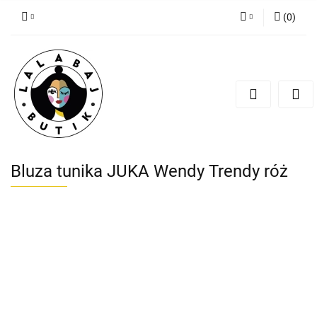
(
0
)
Zaloguj się
Zarejestruj się
Dodaj zgłoszenie
Zgody cookies
Bluza tunika JUKA Wendy Trendy róż