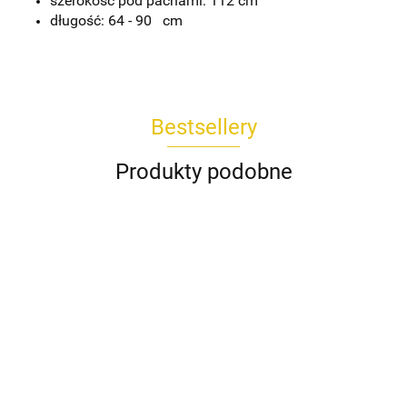
szerokość pod pachami: 112 cm
długość: 64 - 90 cm
Bestsellery
Produkty podobne
Koszula
Komplet
Spódnica
Bluzka
Bluzka
DAKOTA
Spodnie
TOKIO
AMIRA
CESARIA
POPI
Wiya
kuloty
Rivabella
biała
Rivabella
189.00
Wendy
745.00
229.00
beżowy
225.00
REMI
289.00
biały
niebieski
Trendy
435.00
Wendy